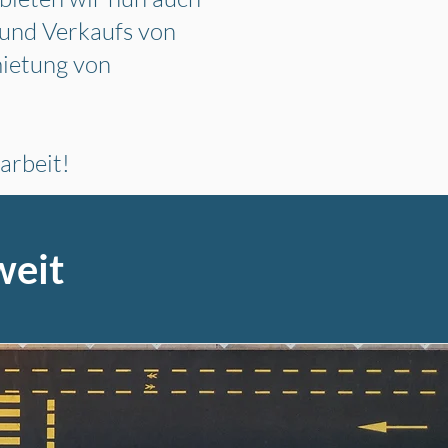
und Verkaufs von
ietung von
arbeit!
weit