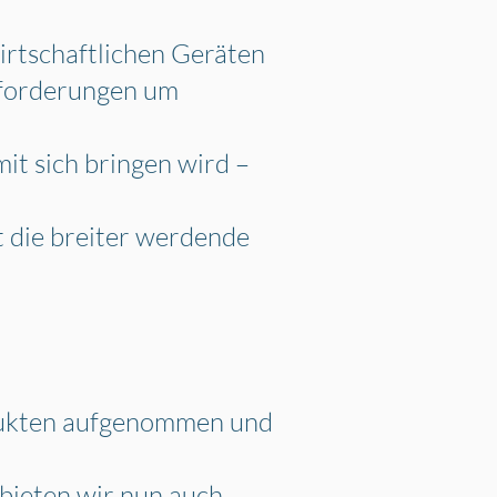
irtschaftlichen
Geräten
forderungen um
mit sich
bringen wird –
 die breiter
werdende
dukten
aufgenommen und
 bieten wir
nun auch