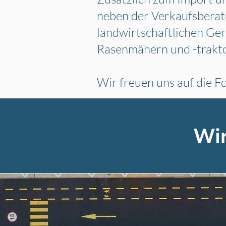
neben der Verkaufsberat
landwirtschaftlichen Ge
Rasenmähern und -trakto
Wir freuen uns auf die 
Wir