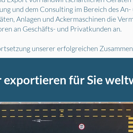
ung und dem Consulting im Bereich des An-
räten, Anlagen und Ackermaschinen die
Verm
ren an Geschäfts- und Privatkunden an.
Fortsetzung unserer erfolgreichen Zusammen
 exportieren für Sie welt